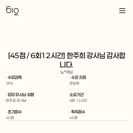
[45점 / 6회12시간] 한주희 강사님 감사합
니다.
노*석
님
· 수강과목
· 수강 지점
SPA
강남점
· 담당 강사님 성함
소요기간
한주희 강사님
6회 12시간
· 초기점수
· 획득점수
40점
45점