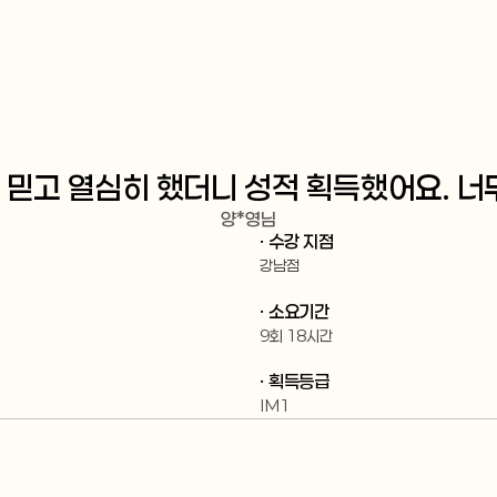
 샘만 믿고 열심히 했더니 성적 획득했어요. 
양*영
님
· 수강 지점
강남점
· 소요기간
9회 18시간
· 획득등급
IM1