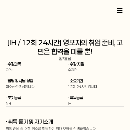
[IH / 12회 24시간] 영포자의 취업 준비, 고
민은 합격을 미룰 뿐!
김*윤
님
· 수강과목
· 수강 지점
OPIc
수원점
· 담당 강사님 성함
· 소요기간
이수림선생님입니다!
12회 24시간입니다.
· 초기등급
· 획득등급
NH
IH
· 취득 동기 및 자기소개
취업 준비 중 어학 점수를 취득하기 위해 오픽을 선택하였습니다.