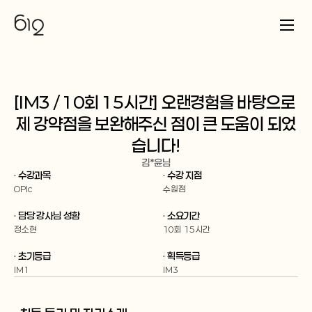
[IM3 / 10회 15시간] 오랜경험을 바탕으로 
제 강약점을 보완해주신 점이 큰 도움이 되었
습니다!
김*윤
님
· 수강과목
· 수강 지점
OPIc
수원점
· 담당 강사님 성함
· 소요기간
정소현
10회 15시간
· 초기등급
· 획득등급
IM1
IM3