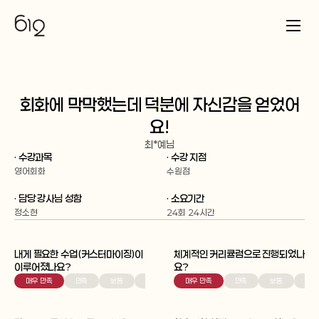
회화에 막막했는데 덕분에 자신감을 얻었어
요!
최*예
님
· 수강과목
· 수강 지점
영어회화
수원점
· 담당 강사님 성함
· 소요기간
정소현
24회 24시간
내게 필요한 수업(커스터마이징)이 
체계적인 커리큘럼으로 진행되었나
이루어졌나요?
요?
매우 만족
만족
보통
불만족
매우 만족
매우 불만족
만족
보통
불만