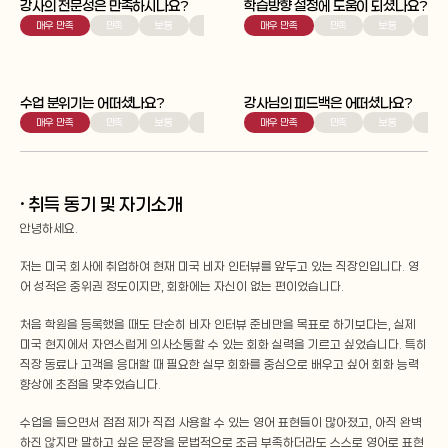
강사의 전문성은 만족하시나요?
학습방향 설정에 도움이 되셨나요?
매우 만족
만족
보통
불만족
매우 만족
매우 불만족
만족
보통
불만
수업 분위기는 어떠셨나요?
강사님의 피드백은 어떠셨나요?
매우 만족
만족
보통
불만족
매우 만족
매우 불만족
만족
보통
불만
· 취득 동기 및 자기소개
안녕하세요.
저는 미국 회사에 취업하여 현재 미국 비자 인터뷰를 앞두고 있는 직장인입니다. 영
어 성적은 중위권 정도이지만, 회화에는 자신이 없는 편이었습니다.
처음 학원을 등록했을 때도 단순히 비자 인터뷰 준비만을 목표로 하기보다는, 실제 
미국 현지에서 자연스럽게 의사소통할 수 있는 회화 실력을 기르고 싶었습니다. 특히 
직장 동료나 고객을 응대할 때 필요한 실무 회화를 중심으로 배우고 싶어 회화 능력 
향상에 초점을 맞추었습니다.
수업을 들으면서 점점 제가 직접 사용할 수 있는 영어 표현들이 많아졌고, 아직 완벽
하진 않지만 말하고 싶은 문장을 문법적으로 조금 부족하더라도 스스로 영어로 표현