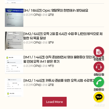
[IH / 18시간] Opic 영알못이 한번에 ih 받아써요
수강과목:
OPIc
수강생:
김*은
[IM2 / 6시간] 오픽 2일 총 6시간 수업 후 나만의 방식으로 체
화한 뒤 목표 달성
수강과목:
OPIc
수강생:
정*우
[IM1 / 14시간] 이직 준비하면서 영어 울렁증이 있던 제가 3개
수업후기
월 만에 오픽 IM1 받은 후기
수강과목:
OPIc
수강생:
박*진
상담신청
[IM2 / 14시간] 카투사 준비를 위한 오픽 시험 수강후기
수강과목:
OPIc
수강생:
김*준
전화문의
Load More
카톡문의