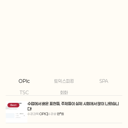
유창하게 발화할 수 있었고, 목표 등
Claire의 수강생으로서 선생님과 함께
였던 전, 최고 등급인  AL 을 획득하
어느새 영어를 편하게 쓸 수 있게 되실 
 결과를 얻게 되었습니다.
자신합니다 !
OPIc
토익스피킹
SPA
TSC
회화
수업에서 배운 표현들, 주제들이 실제 시험에서 많이 나왔습니
Best
다!
수강과목:
OPIC
수강생:
안*희