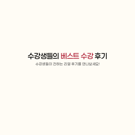
수강생들의 
베스트 수강
 후기
수강생들이 전하는 리얼 후기를 만나보세요!
OPIC 영어
영어회화
정*린님
획득등급 : AL
이*결
만족도 : 매우만족
차 마무리 전에 갑작스럽게 취업에 
아무래도 한국과 캐나다 문화에 모두 
 오픽 시험을 예정보다 앞당겨 보
한 서우 쌤이라 단순 언어 뿐만이 아닌,
 긴장과 부담감이 심했었는데 구영
적으로 다른 점을 이해할 수 있게 되니
님께서 멘탈 케어와 더불어 시험에
라는 언어에서 표현을 받아들이기가 
한 점을 매일 상기시켜주셨습니다. 
고요. 언어를 배운다는 건 그만큼 본인
는 모든 연습 과정을 통틀어 시험에
상이 넓어진다는 말에 동의하는데요. 