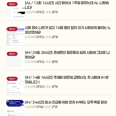
[AL / 12회 12시간] 시간 없어서 1주일 잡았는데 AL 나왔습
Best
니다!
수강과목:
OPIC
수강생:
김*리
시험 점수 나온거 보고 10달 동안 앓던 이가 시원하게 빠지는 느
Best
낌이었어요!
수강과목:
OPIC
수강생:
김*래
[IH / 29회 29시간] 준비했던 질문들이 실제 시험에 그대로 나
Best
왔어요!
수강과목:
OPIC
수강생:
왕*연
[IH / 14회 16시간] 주재원 때문에 급했는데, 첫 시험에 IH 받
Best
았습니다 :)
수강과목:
OPIC
수강생:
강*헌
[IH / 34시간] 회사 진급을 위해 먼저 IH부터, 오픽 목표 달성
수강과목:
OPIc
수강생:
고*경