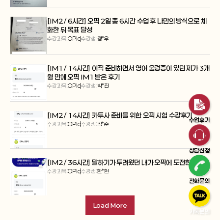
[IM2 / 6시간] 오픽 2일 총 6시간 수업 후 나만의 방식으로 체
화한 뒤 목표 달성
수강과목:
OPIc
수강생:
정*우
[IM1 / 14시간] 이직 준비하면서 영어 울렁증이 있던 제가 3개
월 만에 오픽 IM1 받은 후기
수강과목:
OPIc
수강생:
박*진
[IM2 / 14시간] 카투사 준비를 위한 오픽 시험 수강후기
수업후기
수강과목:
OPIc
수강생:
김*준
상담신청
[IM2 / 36시간] 말하기가 두려웠던 내가 오픽에 도전한 이유
수강과목:
OPIc
수강생:
한*현
전화문의
Load More
카톡문의