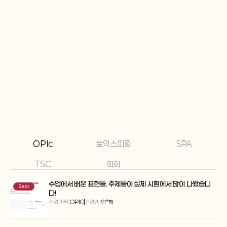
유창하게 발화할 수 있었고, 목표 등
Claire의 수강생으로서 선생님과 함께
였던 전, 최고 등급인  AL 을 획득하
어느새 영어를 편하게 쓸 수 있게 되실 
 결과를 얻게 되었습니다.
자신합니다 !
OPIc
토익스피킹
SPA
TSC
회화
수업에서 배운 표현들, 주제들이 실제 시험에서 많이 나왔습니
Best
다!
수강과목:
OPIC
수강생:
안*희