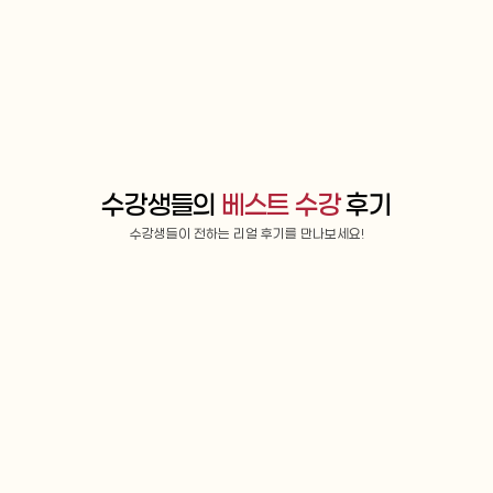
수강생들의 
베스트 수강
 후기
수강생들이 전하는 리얼 후기를 만나보세요!
OPIC 영어
영어회화
정*린님
획득등급 : AL
이*결
만족도 : 매우만족
차 마무리 전에 갑작스럽게 취업에 
아무래도 한국과 캐나다 문화에 모두 
 오픽 시험을 예정보다 앞당겨 보
한 서우 쌤이라 단순 언어 뿐만이 아닌,
 긴장과 부담감이 심했었는데 구영
적으로 다른 점을 이해할 수 있게 되니
님께서 멘탈 케어와 더불어 시험에
라는 언어에서 표현을 받아들이기가 
한 점을 매일 상기시켜주셨습니다. 
고요. 언어를 배운다는 건 그만큼 본인
는 모든 연습 과정을 통틀어 시험에
상이 넓어진다는 말에 동의하는데요. 