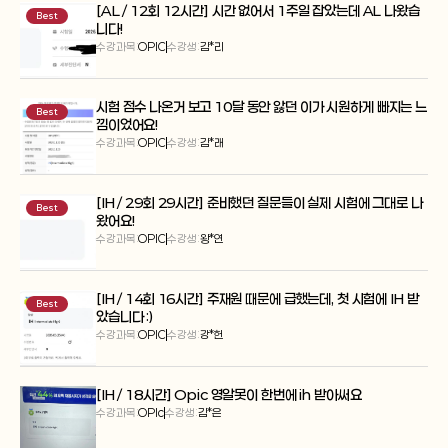
[AL / 12회 12시간] 시간 없어서 1주일 잡았는데 AL 나왔습
Best
니다!
수강과목:
OPIC
수강생:
김*리
시험 점수 나온거 보고 10달 동안 앓던 이가 시원하게 빠지는 느
Best
낌이었어요!
수강과목:
OPIC
수강생:
김*래
[IH / 29회 29시간] 준비했던 질문들이 실제 시험에 그대로 나
Best
왔어요!
수강과목:
OPIC
수강생:
왕*연
[IH / 14회 16시간] 주재원 때문에 급했는데, 첫 시험에 IH 받
Best
았습니다 :)
수강과목:
OPIC
수강생:
강*헌
[IH / 18시간] Opic 영알못이 한번에 ih 받아써요
수강과목:
OPIc
수강생:
김*은