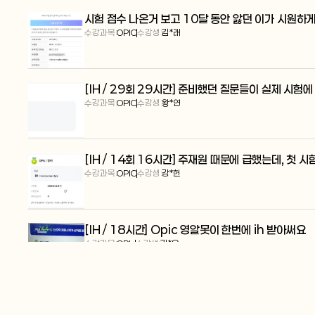
시험 점수 나온거 보고 10달 동안 앓던 이가 시원하
수강과목:
OPIC
수강생:
김*래
[IH / 29회 29시간] 준비했던 질문들이 실제 시험
수강과목:
OPIC
수강생:
왕*연
[IH / 14회 16시간] 주재원 때문에 급했는데, 첫 시험
수강과목:
OPIC
수강생:
강*헌
[IH / 18시간] Opic 영알못이 한번에 ih 받아써요
수강과목:
OPIc
수강생:
김*은
[IM2 / 6시간] 오픽 2일 총 6시간 수업 후 나만의
수강과목:
OPIc
수강생:
정*우