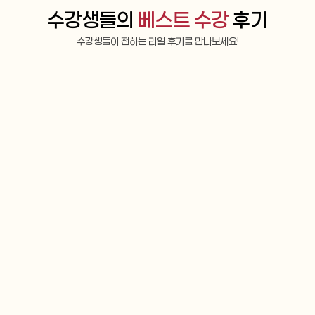
수강생들의 
베스트 수강
 후기
수강생들이 전하는 리얼 후기를 만나보세요!
 영어
영어회화
획득등급 : AL
이*결
만족도 : 매우만족
전에 갑작스럽게 취업에 성
아무래도 한국과 캐나다 문화에 모
 예정보다 앞당겨 보게 되
서우 쌤이라 단순 언어 뿐만이 아
이 심했었는데 구영은 선생
로 다른 점을 이해할 수 있게 되니
 더불어 시험에서 중요한 
언어에서 표현을 받아들이기가 쉽
주셨습니다. 결국 저는 모
언어를 배운다는 건 그만큼 본인
틀어 시험에서 가장 유창하
어진다는 말에 동의하는데요. Cla
, 목표 등급이 IH였던 전, 
생으로서 선생님과 함께라면 어느
 을 획득하는 값진 결과를 얻
편하게 쓸 수 있게 되실 거라 자신