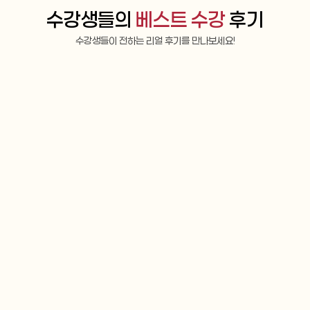
수강생들의 
베스트 수강
 후기
수강생들이 전하는 리얼 후기를 만나보세요!
 영어
영어회화
획득등급 : AL
이*결
만족도 : 매우만족
전에 갑작스럽게 취업에 성
아무래도 한국과 캐나다 문화에 모
 예정보다 앞당겨 보게 되
서우 쌤이라 단순 언어 뿐만이 아
이 심했었는데 구영은 선생
로 다른 점을 이해할 수 있게 되니
 더불어 시험에서 중요한 
언어에서 표현을 받아들이기가 쉽
주셨습니다. 결국 저는 모
언어를 배운다는 건 그만큼 본인
틀어 시험에서 가장 유창하
어진다는 말에 동의하는데요. Cla
, 목표 등급이 IH였던 전, 
생으로서 선생님과 함께라면 어느
 을 획득하는 값진 결과를 얻
편하게 쓸 수 있게 되실 거라 자신