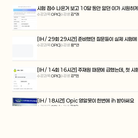
시험 점수 나온거 보고 10달 동안 앓던 이가 시원하
수강과목:
OPIC
수강생:
김*래
[IH / 29회 29시간] 준비했던 질문들이 실제 시험
수강과목:
OPIC
수강생:
왕*연
[IH / 14회 16시간] 주재원 때문에 급했는데, 첫 시험
수강과목:
OPIC
수강생:
강*헌
[IH / 18시간] Opic 영알못이 한번에 ih 받아써요
수강과목:
OPIc
수강생:
김*은
[IM2 / 6시간] 오픽 2일 총 6시간 수업 후 나만의
수강과목:
OPIc
수강생:
정*우