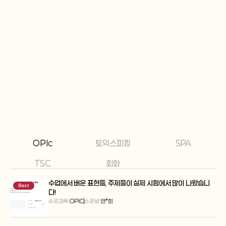
유창하게 발화할 수 있었고, 목표 등
Claire의 수강생으로서 선생님과 함께
였던 전, 최고 등급인  AL 을 획득하
어느새 영어를 편하게 쓸 수 있게 되실 
 결과를 얻게 되었습니다.
자신합니다 !
OPIc
토익스피킹
SPA
TSC
회화
수업에서 배운 표현들, 주제들이 실제 시험에서 많이 나왔습니
Best
다!
수강과목:
OPIC
수강생:
안*희