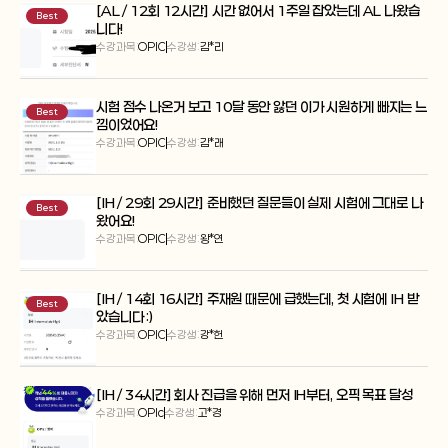
[AL / 12회 12시간] 시간 없어서 1주일 잡았는데 AL 나왔습
Best
니다!
수강과목:
OPIC
수강생:
김*리
시험 점수 나온거 보고 10달 동안 앓던 이가 시원하게 빠지는 느
Best
낌이었어요!
수강과목:
OPIC
수강생:
김*래
[IH / 29회 29시간] 준비했던 질문들이 실제 시험에 그대로 나
Best
왔어요!
수강과목:
OPIC
수강생:
왕*연
[IH / 14회 16시간] 주재원 때문에 급했는데, 첫 시험에 IH 받
Best
았습니다 :)
수강과목:
OPIC
수강생:
강*헌
[IH / 34시간] 회사 진급을 위해 먼저 IH부터, 오픽 목표 달성
수강과목:
OPIc
수강생:
고*경