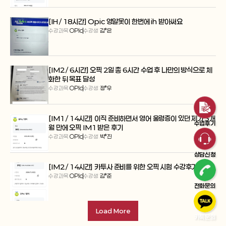
[IH / 18시간] Opic 영알못이 한번에 ih 받아써요
수강과목:
OPIc
수강생:
김*은
[IM2 / 6시간] 오픽 2일 총 6시간 수업 후 나만의 방식으로 체
화한 뒤 목표 달성
수강과목:
OPIc
수강생:
정*우
[IM1 / 14시간] 이직 준비하면서 영어 울렁증이 있던 제가 3개
수업후기
월 만에 오픽 IM1 받은 후기
수강과목:
OPIc
수강생:
박*진
상담신청
[IM2 / 14시간] 카투사 준비를 위한 오픽 시험 수강후기
수강과목:
OPIc
수강생:
김*준
전화문의
Load More
카톡문의