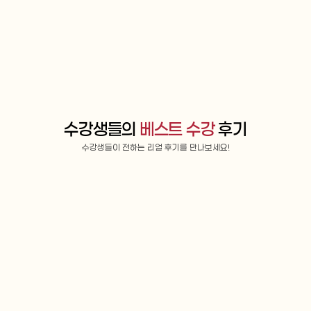
수강생들의 
베스트 수강
 후기
수강생들이 전하는 리얼 후기를 만나보세요!
OPIC 영어
영어회화
정*린님
획득등급 : AL
이*결
만족도 : 매우만족
차 마무리 전에 갑작스럽게 취업에 
아무래도 한국과 캐나다 문화에 모두 
 오픽 시험을 예정보다 앞당겨 보
한 서우 쌤이라 단순 언어 뿐만이 아닌,
 긴장과 부담감이 심했었는데 구영
적으로 다른 점을 이해할 수 있게 되니
님께서 멘탈 케어와 더불어 시험에
라는 언어에서 표현을 받아들이기가 
한 점을 매일 상기시켜주셨습니다. 
고요. 언어를 배운다는 건 그만큼 본인
는 모든 연습 과정을 통틀어 시험에
상이 넓어진다는 말에 동의하는데요. 