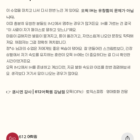
이 수업을 마치고 나서 다시 한번 느낀 게 있어요. 
오픽 IH는 유창함의 문제가 아닙
니다.
이미 충분히 유창한 분들도 IM2에서 멈추는 경우가 많거든요. IH를 가르는 건 결국 
"이 사람이 자기 페이스로 말하고 있느냐"예요.
마음이 급해지면 발음이 뭉개지고, 톤이 올라가고, 자연스럽게 나오던 문장도 딱딱해
져요. 채점자는 그걸 정확히 캐치합니다.
정*수 님과의 수업은 저에게도 좋은 복습이 됐어요. 잘 만들어진 스크립트보다, 긴장 
상황에서 자기 속도를 유지하는 훈련이 오픽 IH에는 더 중요하다는 걸 다시 확인한 
시간이었거든요.
오픽 IM2에서 IH를 준비하고 계신다면, 지금 발화 속도와 어조를 한번 점검해보세
요. 생각보다 거기서 답이 나오는 경우가 많아요.
👉
 권시연 강사 | 612어학원 강남점 
오픽(OPIc) · 토익스피킹 · 영어회화 전담
612 어학원