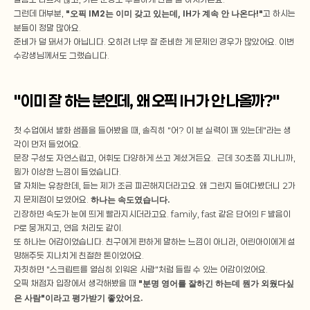
그런데 대부분, 
"오픽 IM2는 이미 갖고 있는데, IH가 계속 안 나온다!"
고 하시는 
분들이 정말 많아요.
준비가 덜 돼서가 아닙니다. 오히려 너무 잘 준비한 게 문제인 경우가 많았어요. 이번 
수강생님께서도 그랬습니다.
"이미 잘 하는 분인데, 왜 오픽 IH가 안 나올까?"
첫 수업에서 발화 샘플을 들어봤을 때, 솔직히 "어? 이 분 실력이 꽤 있는데"라는 생
각이 먼저 들었어요.
문장 구성도 자연스럽고, 어휘도 다양하게 쓰고 계셨거든요.  근데 30초쯤 지나니까, 
뭔가 이상한 느낌이 들었습니다.
말 자체는 유창한데, 듣는 제가 조금 피곤해지더라고요. 왜 그런지 들여다봤더니 2가
지 문제점이 보였어요. 
하나는 속도였습니다.
긴장하면 속도가 눈에 띄게 빨라지시더라고요. family, fast 같은 단어의 F 발음이 
P로 뭉개지고, 연음 처리도 같이.
또 하나는 어감이었습니다. 친구에게 편하게 말하는 느낌이 아니라, 어린아이에게 설
명해주듯 지나치게 친절한 톤이었어요.
자칫하면 "스크립트를 열심히 외워온 사람"처럼 들릴 수 있는 어감이었어요.
오픽 채점자 입장에서 생각해봤을 때 
"분명 영어를 잘하긴 하는데 뭔가 외웠다싶
은 사람"이라고 평가받기 좋았어요.