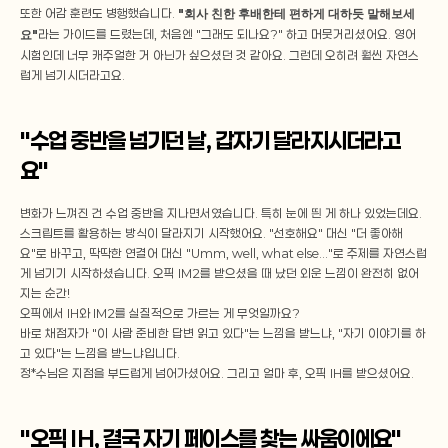
또한 어감 훈련도 병행했습니다. 
"회사 친한 후배한테 편하게 대하듯 말해보세
요"
라는 가이드를 드렸는데, 처음엔 "그래도 되나요?" 하고 머뭇거리셨어요. 영어 
시험인데 너무 캐주얼한 거 아닌가 싶으셨던 것 같아요. 그런데 오히려 훨씬 자연스
럽게 넘기시더라고요.
"수업 중반을 넘기던 날, 갑자기 달라지시더라고
요"
변화가 느껴진 건 수업 중반을 지나면서였습니다. 특히 눈에 띈 게 하나 있었는데요.
스크립트를 활용하는 방식이 달라지기 시작했어요. "선호해요" 대신 "더 좋아해
요"로 바꾸고, 딱딱한 연결어 대신 "Umm, well, what else..."로 주제를 자연스럽
게 넘기기 시작하셨습니다. 오픽 IM2를 받으셨을 때 났던 외운 느낌이 완전히 없어
지는 순간!
오픽에서 IH와 IM2를 실질적으로 가르는 게 무엇일까요?
바로 채점자가 "이 사람 준비한 답변 읽고 있다"는 느낌을 받느냐, "자기 이야기를 하
고 있다"는 느낌을 받느냐입니다.
정*수님은 지점을 부드럽게 넘어가셨어요. 그리고 얼마 후, 오픽 IH를 받으셨어요.
"오픽 IH, 결국 자기 페이스를 찾는 싸움이에요"