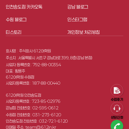
인천송도점 카카오톡
강남 블로그
수원 블로그
인스타그램
티스토리
개인정보 처리방침
회사명 : 
 주식회사 612어학원
주소지 : 서울특별시 서초구 강남대로 399, 8층(강남 본점)
사업자 등록번호 : 792-88-00354
대표 : 황용주
612어학원 수원점
사업자등록번호 : 187-88-00440
612어학원 인천송도점
수업후기
사업자등록번호 : 723-85-02976
강남점 전화번호 : 02-595-0612
수원점 전화번호 : 031-273-6120
상담신청
인천송도점 전화번호 : 032-721-6120
이메일 주소 : 
team@612in.kr